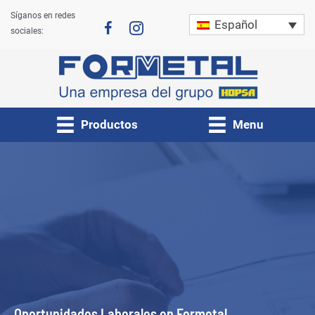
Ir
Síganos en redes
Español
al
sociales:
contenido
Productos
Menu
Oportunidades Laborales en Formetal